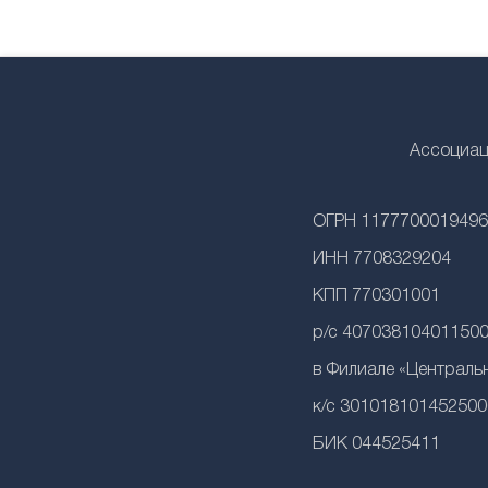
Ассоциац
ОГРН 1177700019496
ИНН 7708329204
КПП 770301001
р/с 40703810401150
в Филиале «Централь
к/с 30101810145250
БИК 044525411