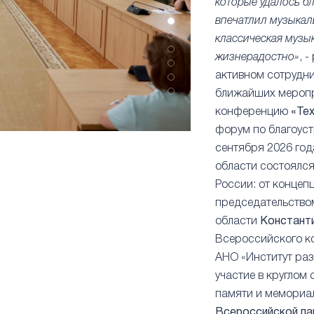
которые удалось б
впечатлил музыкал
классическая музы
жизнерадостно»
, 
активном сотрудни
ближайших меропр
конференцию
«Те
форум по благоус
сентября 2026 год
области состоялся
России: от концеп
председательство
области
Констант
Всероссийского ко
АНО «Институт раз
участие в круглом 
памяти и мемориал
Всероссийской па