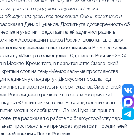
лагоустроить в Смоленске на данный момент. Особенно
ьный фонтан в городском саду имени Глинки -
ка объединила здесь все поколения. Очень позитивно и
- рассказал Денис Цуканов. Достигнута договоренность об
честве и участии представителей администрации в
иятиях Ассоциации парков России, включая выставку-
хнологии управления качеством жизни»
и Всероссийский
тройству
«Импортозамещение. Сделано в России»
29-30
а в Москве. Кроме того, в правительстве Смоленской
 круглый стол на тему «Мемориальные пространства
ции к единому стандарту». Дискуссия прошла под
м министра архитектуры и строительства Смоленской
ина Ростовцева
в рамках итоговых мероприятий I
нкурса «Защитникам твоим, Россия», организованного
вития местных сообществ». Денис Цуканов принял
столе, где рассказал о работе по благоустройству парков
ьных пространств на примере лауреатов и победителей
рковой премии «Парки России»
.