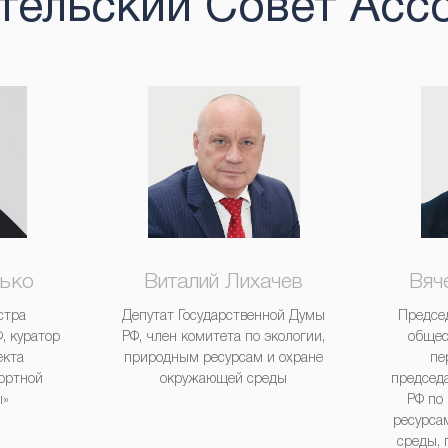
тельский Совет Асс
сько
Виталий Лихачев
Вяч
стра
Депутат Государственной Думы
Предсе
, куратор
РФ, член комитета по экологии,
общес
екта
природным ресурсам и охране
пе
ортной
окружающей среды
председ
ы»
РФ по
ресурса
среды, 