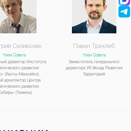
рий Селивохин
Павел Трехлеб
Член Совета
Член Совета
ный директор Института
Заместитель генерального
егического развития
директора УК Фонда Развития
р» (Ханты-Мансийск),
Территорий
ый архитектор Центра
егического развития
Сибирь» (Тюмень)