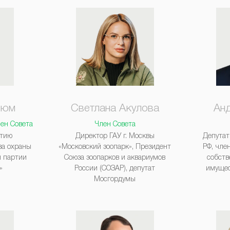
еюм
Светлана Акулова
Ан
лен Совета
Член Совета
итию
Директор ГАУ г. Москвы
Депутат
ва охраны
«Московский зоопарк», Президент
РФ, чле
н партии
Союза зоопарков и аквариумов
собств
»
России (СОЗАР), депутат
имуще
Мосгордумы