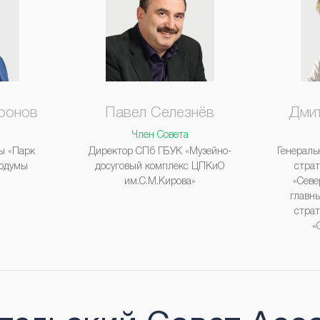
ронов
Павел Селезнёв
Дмит
Член Совета
вы «Парк
Директор СПб ГБУК «Музейно-
Генераль
ордумы
досуговый комплекс ЦПКиО
страт
им.С.М.Кирова»
«Севе
главн
страт
«