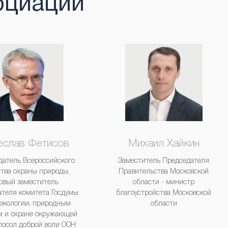
оциации
еслав Фетисов
Михаил Хайкин
датель Всероссийского
Заместитель Председателя
тва охраны природы,
Правительства Московской
рвый заместитель
области - министр
ателя комитета Госдумы
благоустройства Московской
 экологии, природным
области
м и охране окружающей
посол доброй воли ООН